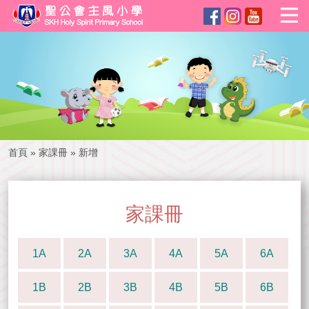
首頁
»
家課冊
»
新增
家課冊
1A
2A
3A
4A
5A
6A
1B
2B
3B
4B
5B
6B