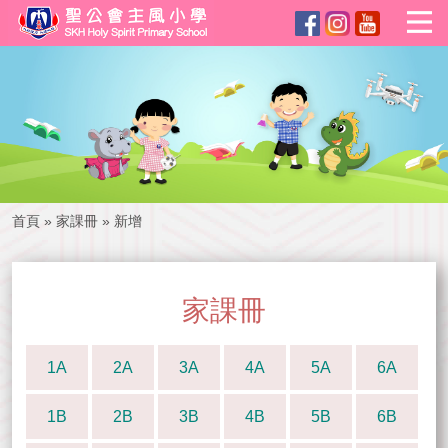
首頁
»
家課冊
»
新增
家課冊
1A
2A
3A
4A
5A
6A
1B
2B
3B
4B
5B
6B