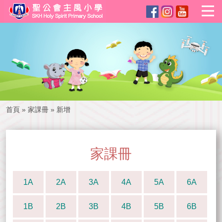
首頁
»
家課冊
»
新增
家課冊
1A
2A
3A
4A
5A
6A
1B
2B
3B
4B
5B
6B