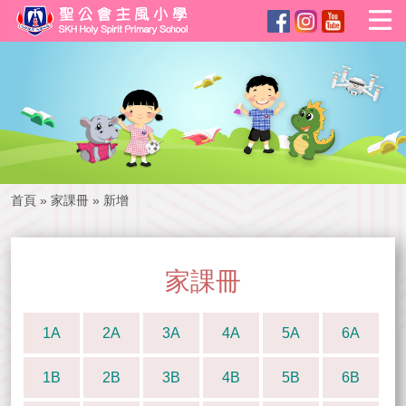
首頁
»
家課冊
»
新增
家課冊
1A
2A
3A
4A
5A
6A
1B
2B
3B
4B
5B
6B