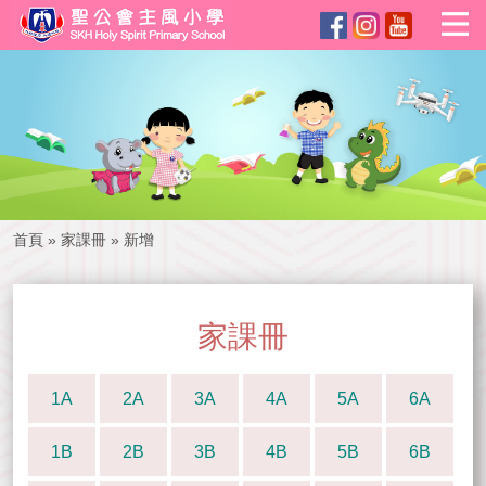
首頁
»
家課冊
»
新增
家課冊
1A
2A
3A
4A
5A
6A
1B
2B
3B
4B
5B
6B