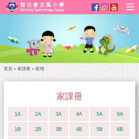
首頁
»
家課冊
»
新增
家課冊
1A
2A
3A
4A
5A
6A
1B
2B
3B
4B
5B
6B