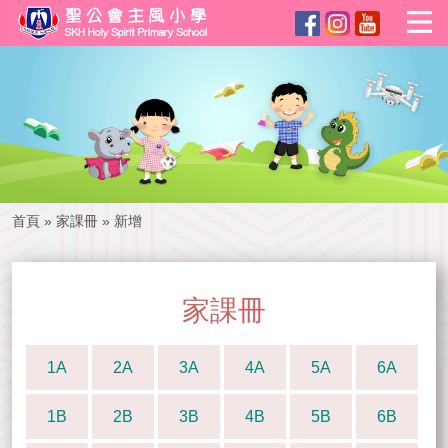
首頁
»
家課冊
»
新增
家課冊
1A
2A
3A
4A
5A
6A
1B
2B
3B
4B
5B
6B