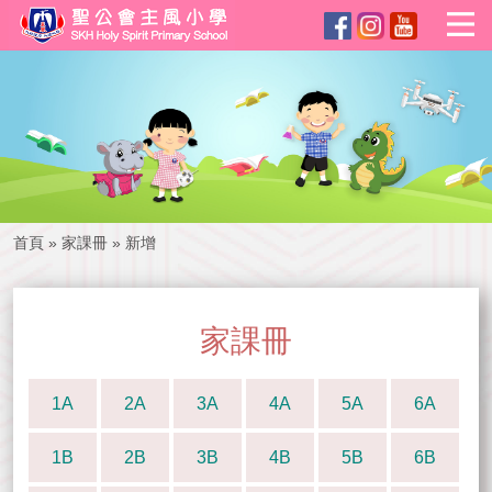
首頁
»
家課冊
»
新增
家課冊
1A
2A
3A
4A
5A
6A
1B
2B
3B
4B
5B
6B