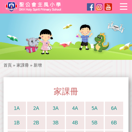
首頁
»
家課冊
»
新增
家課冊
1A
2A
3A
4A
5A
6A
1B
2B
3B
4B
5B
6B