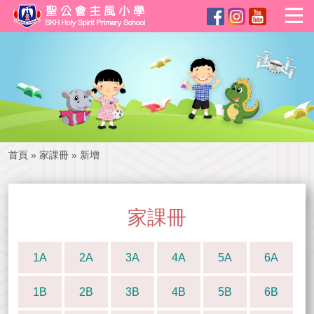
首頁
»
家課冊
»
新增
家課冊
1A
2A
3A
4A
5A
6A
1B
2B
3B
4B
5B
6B