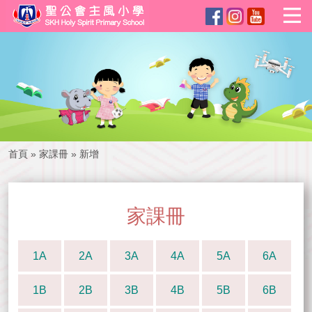
首頁
»
家課冊
»
新增
家課冊
1A
2A
3A
4A
5A
6A
1B
2B
3B
4B
5B
6B