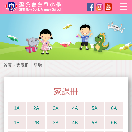
首頁
»
家課冊
»
新增
家課冊
1A
2A
3A
4A
5A
6A
1B
2B
3B
4B
5B
6B