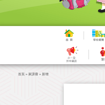
首頁
»
家課冊
»
新增