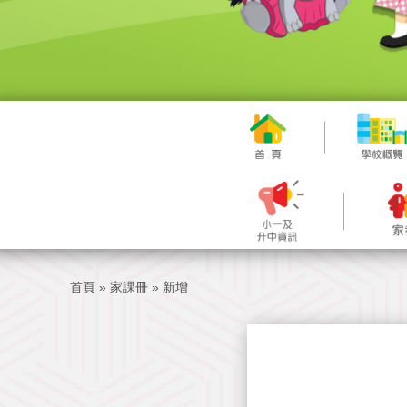
首頁
»
家課冊
»
新增