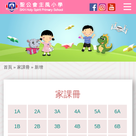
首頁
»
家課冊
»
新增
家課冊
1A
2A
3A
4A
5A
6A
1B
2B
3B
4B
5B
6B