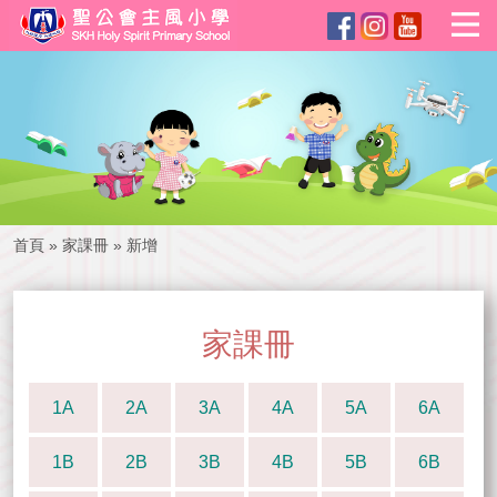
首頁
»
家課冊
»
新增
家課冊
1A
2A
3A
4A
5A
6A
1B
2B
3B
4B
5B
6B