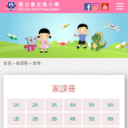
首頁
»
家課冊
»
新增
家課冊
1A
2A
3A
4A
5A
6A
1B
2B
3B
4B
5B
6B