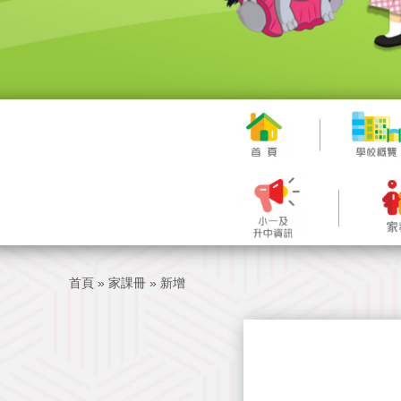
首頁
»
家課冊
»
新增