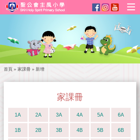
首頁
»
家課冊
»
新增
家課冊
1A
2A
3A
4A
5A
6A
1B
2B
3B
4B
5B
6B