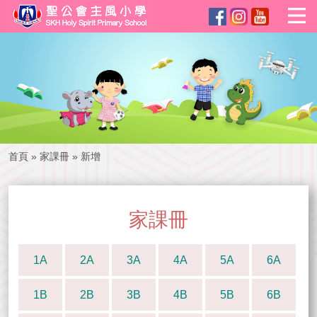
首頁
»
家課冊
»
新增
家課冊
1A
2A
3A
4A
5A
6A
1B
2B
3B
4B
5B
6B