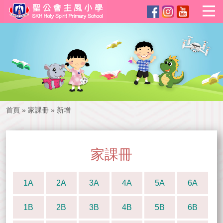
首頁
»
家課冊
»
新增
家課冊
1A
2A
3A
4A
5A
6A
1B
2B
3B
4B
5B
6B