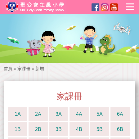
首頁
»
家課冊
»
新增
家課冊
1A
2A
3A
4A
5A
6A
1B
2B
3B
4B
5B
6B