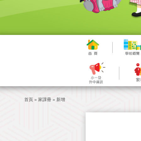
首頁
»
家課冊
»
新增