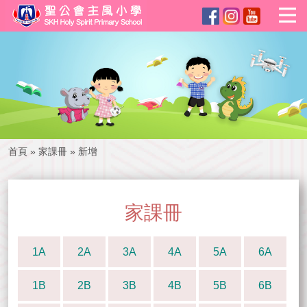
首頁
»
家課冊
»
新增
家課冊
1A
2A
3A
4A
5A
6A
1B
2B
3B
4B
5B
6B