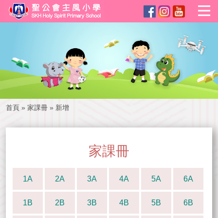
首頁
»
家課冊
»
新增
家課冊
1A
2A
3A
4A
5A
6A
1B
2B
3B
4B
5B
6B