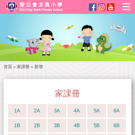
首頁
»
家課冊
»
新增
家課冊
1A
2A
3A
4A
5A
6A
1B
2B
3B
4B
5B
6B