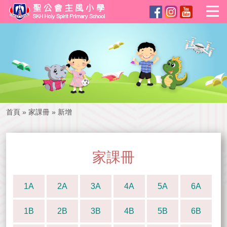
首頁
»
家課冊
»
新增
家課冊
1A
2A
3A
4A
5A
6A
1B
2B
3B
4B
5B
6B