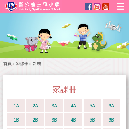
首頁
»
家課冊
»
新增
家課冊
1A
2A
3A
4A
5A
6A
1B
2B
3B
4B
5B
6B