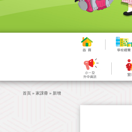
首頁
»
家課冊
»
新增