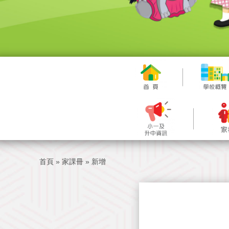
首頁
»
家課冊
»
新增