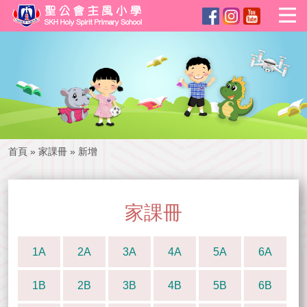
首頁
»
家課冊
»
新增
家課冊
1A
2A
3A
4A
5A
6A
1B
2B
3B
4B
5B
6B