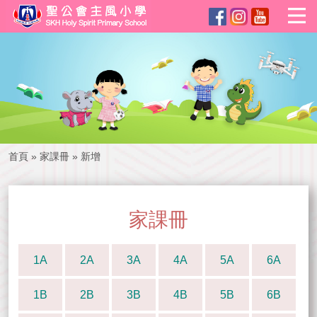
首頁
»
家課冊
»
新增
家課冊
1A
2A
3A
4A
5A
6A
1B
2B
3B
4B
5B
6B