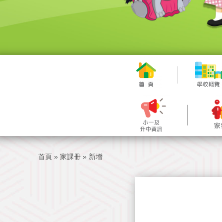
首頁
»
家課冊
»
新增