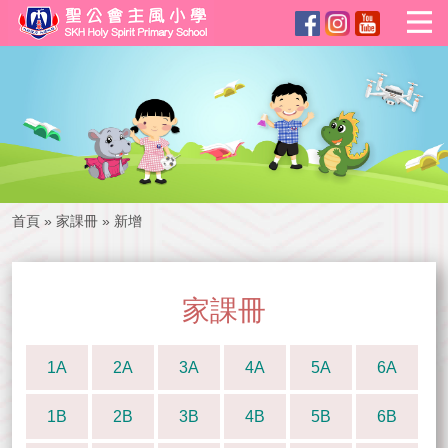
首頁
»
家課冊
»
新增
家課冊
1A
2A
3A
4A
5A
6A
1B
2B
3B
4B
5B
6B