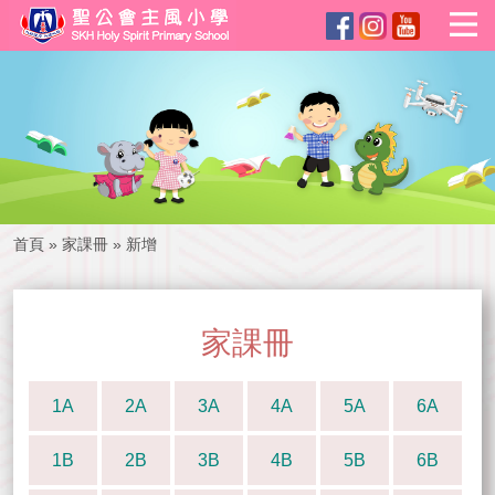
首頁
»
家課冊
»
新增
家課冊
1A
2A
3A
4A
5A
6A
1B
2B
3B
4B
5B
6B