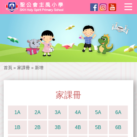
首頁
»
家課冊
»
新增
家課冊
1A
2A
3A
4A
5A
6A
1B
2B
3B
4B
5B
6B