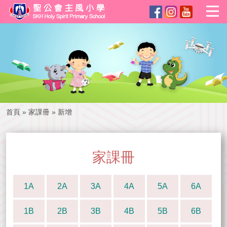
首頁
»
家課冊
»
新增
家課冊
1A
2A
3A
4A
5A
6A
1B
2B
3B
4B
5B
6B