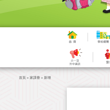
首頁
»
家課冊
»
新增