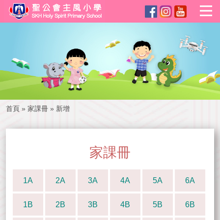
首頁
»
家課冊
»
新增
家課冊
1A
2A
3A
4A
5A
6A
1B
2B
3B
4B
5B
6B