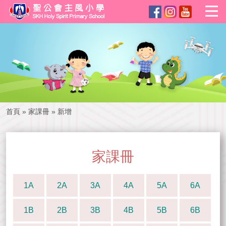
首頁
»
家課冊
»
新增
家課冊
1A
2A
3A
4A
5A
6A
1B
2B
3B
4B
5B
6B