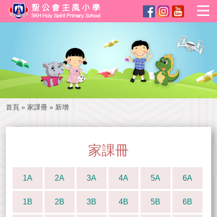
首頁
»
家課冊
»
新增
家課冊
1A
2A
3A
4A
5A
6A
1B
2B
3B
4B
5B
6B