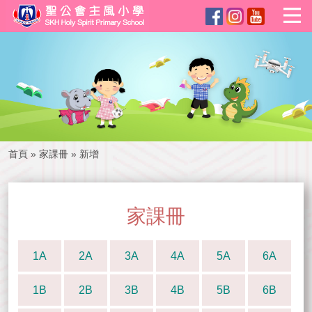
首頁
»
家課冊
»
新增
家課冊
1A
2A
3A
4A
5A
6A
1B
2B
3B
4B
5B
6B