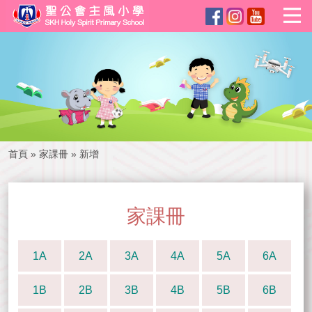
首頁
»
家課冊
»
新增
家課冊
1A
2A
3A
4A
5A
6A
1B
2B
3B
4B
5B
6B