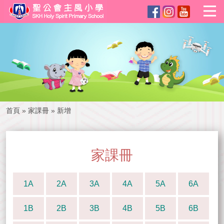
首頁
»
家課冊
»
新增
家課冊
1A
2A
3A
4A
5A
6A
1B
2B
3B
4B
5B
6B