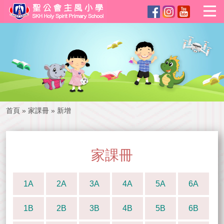
首頁
»
家課冊
»
新增
家課冊
1A
2A
3A
4A
5A
6A
1B
2B
3B
4B
5B
6B