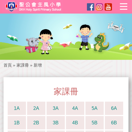
首頁
»
家課冊
»
新增
家課冊
1A
2A
3A
4A
5A
6A
1B
2B
3B
4B
5B
6B