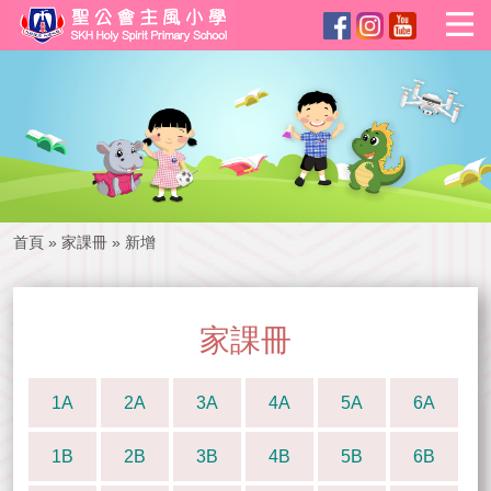
首頁
»
家課冊
»
新增
家課冊
1A
2A
3A
4A
5A
6A
1B
2B
3B
4B
5B
6B