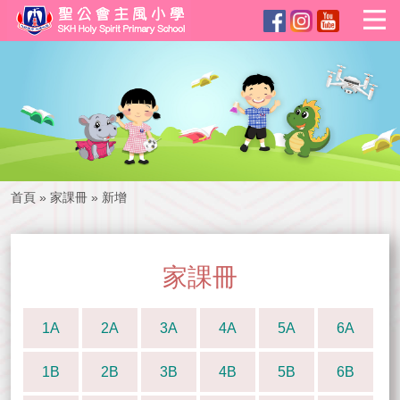
首頁
»
家課冊
»
新增
家課冊
1A
2A
3A
4A
5A
6A
1B
2B
3B
4B
5B
6B