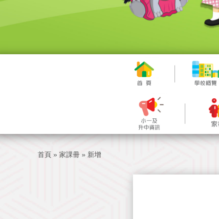
首頁
»
家課冊
»
新增