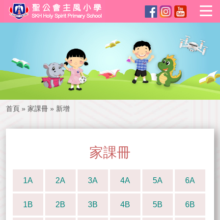
首頁
»
家課冊
»
新增
家課冊
1A
2A
3A
4A
5A
6A
1B
2B
3B
4B
5B
6B